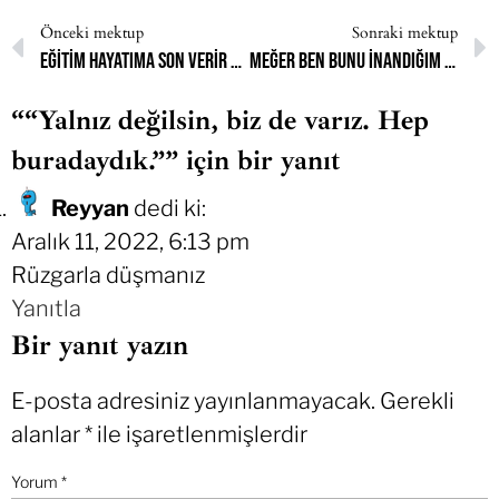
Önceki mektup
Sonraki mektup
Eğitim hayatıma son verir mi bilmiyorum ama beni hep böyle korkuttu
Meğer ben bunu inandığım için değil de ailem istediği için ve kombin yapmak hoşuma gittiği için yapıyormuşum
““Yalnız değilsin, biz de varız. Hep
buradaydık.”” için bir yanıt
Reyyan
dedi ki:
Aralık 11, 2022, 6:13 pm
Rüzgarla düşmanız
Yanıtla
Bir yanıt yazın
E-posta adresiniz yayınlanmayacak.
Gerekli
alanlar
*
ile işaretlenmişlerdir
Yorum
*