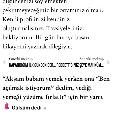
düşüncenizi söylemekten
çekinmeyeceğiniz bir ortamınız olmalı.
Kendi profilinizi kendiniz
oluşturmalısınız. Tavsiyelerinizi
bekliyorum. Bir gün buraya başarı
hikayemi yazmak dileğiyle..
Önceki mektup
Sonraki mektup
Kapandığım ilk günden beri kendimi çirkin kabul ettim ve açılacağım günü hayal ettim
Reddettiğiniz şeye mahkûm olmak, ait hissetmediğiniz kimliği taşımak zorunda kalmak, büyük bir sahtelik tiksintisi, ikirciklilik
“Akşam babam yemek yerken ona “Ben
açılmak istiyorum” dedim, yediği
yemeği yüzüme fırlattı” için bir yanıt
Gülsüm
dedi ki: