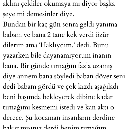
aklını çeldiler okumaya mı diyor başka
şeye mi demesinler diye.
Bundan bir kaç gün sonra geldi yanıma
babam ve bana 2 tane kek verdi özür
dilerim ama ‘Haklıydım.’ dedi. Bunu
yazarken bile dayanamıyorum inanın
bana. Bir günde tırnağım fazla uzamış
diye annem bana söyledi baban döver seni
dedi babam gördü ve çok kızdı aşağıladı
beni başımda bekleyerek dibine kadar
tırnağımı kesmemi istedi ve kan aktı o
derece. Şu kocaman insanların derdine
bakar mısınız derdi benim tırnağım