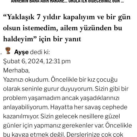
Annemin bana ağır hakaretlerine, hatta küçüklüğümdeyse şiddette maruz kalmaktaydım
Okula ilk gideceğimiz gün vedalaşırken amcam kafanı, gözünü açma sakın dedi
“Yaklaşık 7 yıldır kapalıyım ve bir gün
olsun istemedim, ailem yüzünden bu
haldeyim” için bir yanıt
Ayşe
dedi ki:
Şubat 6, 2024, 12:31 pm
Merhaba,
Yazınızı okudum. Öncelikle bir kız çocuğu
olarak seninle gurur duyuyorum. Sizin gibi bir
problem yaşamadım ancak yaşadıklarınızı
anlayabiliyorum. Hayatta her savaş cephede
kazanılmıyor. Sizin gelecek nesillere güzel
günler için yapmanız gerekenler var. Öncelikle
bu kavga etmek değil. Derslerinize çok çok