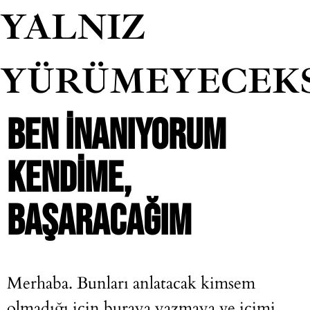
YALNIZ
YÜRÜMEYECEK
BEN INANIYORUM
KENDIME,
BAŞARACAĞIM
Merhaba. Bunları anlatacak kimsem
olmadığı için buraya yazmaya ve içimi