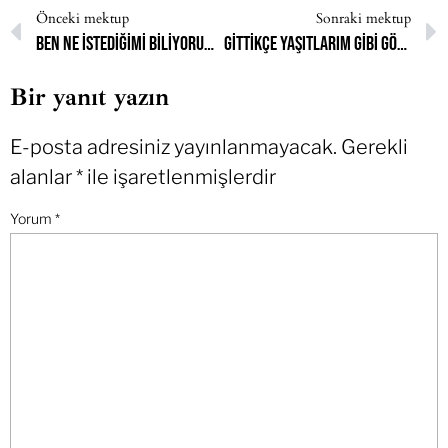
Önceki mektup
Sonraki mektup
Ben ne istediğimi biliyorum ama çok korkuyorum
Gittikçe yaşıtlarım gibi görünmeyi daha çok istediğimi fark ettim
Bir yanıt yazın
E-posta adresiniz yayınlanmayacak.
Gerekli
alanlar
*
ile işaretlenmişlerdir
Yorum
*