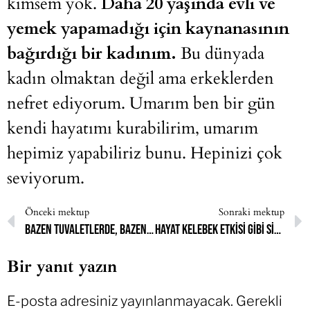
kimsem yok.
Daha 20 yaşında evli ve
yemek yapamadığı için kaynanasının
bağırdığı bir kadınım.
Bu dünyada
kadın olmaktan değil ama erkeklerden
nefret ediyorum. Umarım ben bir gün
kendi hayatımı kurabilirim, umarım
hepimiz yapabiliriz bunu. Hepinizi çok
seviyorum.
Önceki mektup
Sonraki mektup
Bazen tuvaletlerde, bazen ıssız sokaklarda, bazen de bir kamyonun arkasına geçerek başımı açtım
Hayat kelebek etkisi gibi sizde yaralar açıyor
Bir yanıt yazın
E-posta adresiniz yayınlanmayacak.
Gerekli