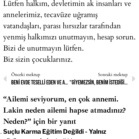
Lütfen halkım, devletimin ak insanları ve
annelerimiz, tecavüze uğramış
vatandaşları, parası hırsızlar tarafından
yenmiş halkımızı unutmayın, hesap sorun.
Bizi de unutmayın lütfen.
Biz sizin çocuklarınız.
Önceki mektup
Sonraki mektup
Beni evde teselli eden ve açıkça destekleyen tek kişi vardı: Babam
“Giyemezsin, benim istediğim şekilde giyineceksin” diyor
“Ailemi seviyorum, en çok annemi.
Lakin neden ailemi hapse atmadınız?
Neden?” için bir yanıt
Suçlu Karma Eğitim Değildi - Yalnız