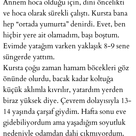
Annem hoca olduğu için, dini öncelikti
ve hoca olarak sürekli çalıştı. Kursta bana
hep “ortada yumurta” denirdi. Evet, ben
hiçbir yere ait olamadım, başı boştum.
Evimde yatağım varken yaklaşık 8-9 sene
süngerde yattım.
Kursta çoğu zaman hamam böcekleri göz
önünde olurdu, bacak kadar koltuğa
küçük aklımla kıvrılır, yatardım yerden
biraz yüksek diye. Çevrem dolayısıyla 13-
14 yaşında çarşaf giydim. Hafta sonu eve
gidebiliyordum ama yaşadığım soyutluk
nedeniyle odamdan dahi çıkmıyordum.