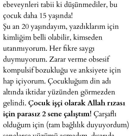
ebeveynleri tabii ki düşünmediler, bu
çocuk daha 15 yaşında!
Şu an 20 yaşındayım, yazdıklarım için
kimliğim belli olabilir, kimseden
utanmıyorum. Her fikre saygı
duymuyorum. Zarar verme obsesif
kompulsif bozukluğu ve anksiyete için
hap içiyorum. Çocukluğum din adı
altında iktidar yüzünden görmezden
gelindi.
Çocuk işçi olarak Allah rızası
için parasız 2 sene çalıştım!
Çarşaflı
olduğum için (tam bağlılık duyuyordum)
senelerce yüzümü açmadım, dışarıda