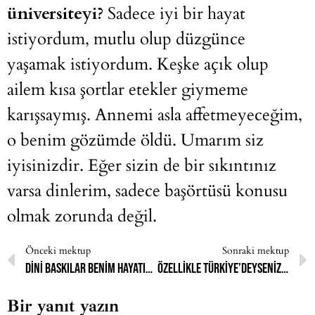
üniversiteyi?
Sadece iyi bir hayat
istiyordum, mutlu olup düzgünce
yaşamak istiyordum. Keşke açık olup
ailem kısa şortlar etekler giymeme
karışsaymış. Annemi asla affetmeyeceğim,
o benim gözümde öldü. Umarım siz
iyisinizdir. Eğer sizin de bir sıkıntınız
varsa dinlerim, sadece başörtüsü konusu
olmak zorunda değil.
Önceki mektup
Sonraki mektup
Dini baskılar benim hayatımı mahvetti
Özellikle Türkiye’deyseniz yaşadığınız baskılar din adı altında normal karşılanıyor
Bir yanıt yazın