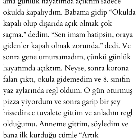
ama günlük hayatımda açıktım sadece
okulda kapalıydım. Babama gidip “Okulda
kapalı olup dışarıda açık olmak çok
saçma.” dedim. “Sen imam hatipsin, oraya
gidenler kapalı olmak zorunda.” dedi. Ve
sonra gene umursamadım, çünkü günlük
hayatımda açıktım. Neyse, sonra korona
falan çıktı, okula gidemedim ve 8. sınıfın
yaz aylarında regl oldum. O gün oturmuş
pizza yiyordum ve sonra garip bir şey
hissedince tuvalete gittim ve anladım regl
olduğumu. Anneme gittim, söyledim ve
bana ilk kurduğu cümle “Artık