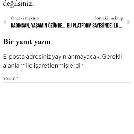
değilsiniz.
Önceki mektup
Sonraki mektup
Kadınsan, yaşamın özünden sevinç duymak, saçını rüzgara teslim etmek, bedenini dalgaların okşamasını istemek haram
Bu platform sayesinde ilk defa hislerimi açabiliyorum
Bir yanıt yazın
E-posta adresiniz yayınlanmayacak.
Gerekli
alanlar
*
ile işaretlenmişlerdir
Yorum
*