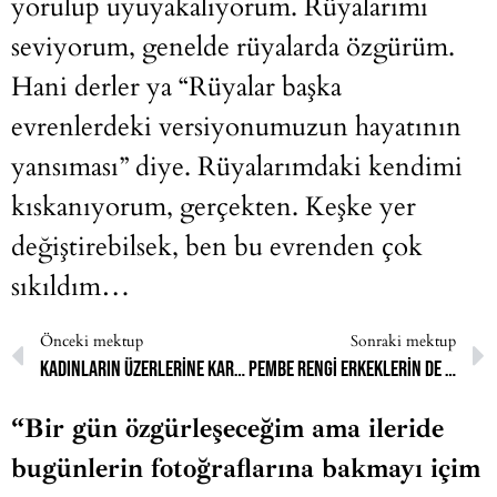
yorulup uyuyakalıyorum. Rüyalarımı
seviyorum, genelde rüyalarda özgürüm.
Hani derler ya “Rüyalar başka
evrenlerdeki versiyonumuzun hayatının
yansıması” diye. Rüyalarımdaki kendimi
kıskanıyorum, gerçekten. Keşke yer
değiştirebilsek, ben bu evrenden çok
sıkıldım…
Önceki mektup
Sonraki mektup
Kadınların üzerlerine karabiber serpilip dışarı yollanırdı
Pembe rengi erkeklerin de sevebileceğini söylesem dövülüp evden atılmaktan korkuyorum
“Bir gün özgürleşeceğim ama ileride
bugünlerin fotoğraflarına bakmayı içim