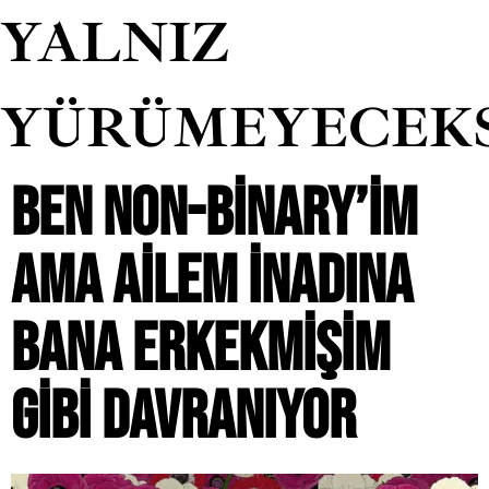
YALNIZ
YÜRÜMEYECEK
BEN NON-BINARY’IM
AMA AILEM INADINA
BANA ERKEKMIŞIM
GIBI DAVRANIYOR