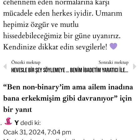
cehennem eden normalarına karşı
mücadele eden herkes iyidir. Umarım
hepimiz özgür ve mutlu
hissedebileceğimiz bir güne uyanırız.
Kendinize dikkat edin sevgilerle!
Önceki mektup
Sonraki mektup
Hevesle bir şey söylemeye gidiyorum babamın yanına saçın çıkmış diye bağırıyor
Benim ibadetim yaratıcı ile aramda olan değil midir?
“Ben non-binary’im ama ailem inadına
bana erkekmişim gibi davranıyor” için
bir yanıt
Y
dedi ki:
Ocak 31, 2024, 7:04 pm