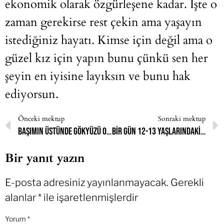
ekonomik olarak özgürleşene kadar. İşte o
zaman gerekirse rest çekin ama yaşayın
istediğiniz hayatı. Kimse için değil ama o
güzel kız için yapın bunu çünkü sen her
şeyin en iyisine layıksın ve bunu hak
ediyorsun.
Önceki mektup
Sonraki mektup
Başımın üstünde gökyüzü olsun da gerisi boş
Bir gün 12-13 yaşlarındaki küçüklüğümü karşıma alıp “başardık” demek istiyorum
Bir yanıt yazın
E-posta adresiniz yayınlanmayacak.
Gerekli
alanlar
*
ile işaretlenmişlerdir
Yorum
*