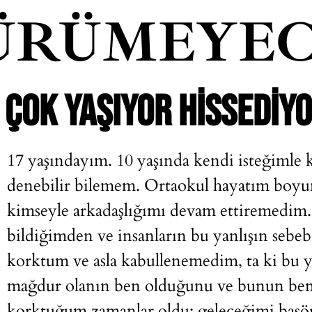
ÜRÜMEYEC
ÇOK YAŞIYOR HISSEDIY
17 yaşındayım. 10 yaşında kendi isteğimle 
denebilir bilemem. Ortaokul hayatım boyun
kimseyle arkadaşlığımı devam ettiremedim.
bildiğimden ve insanların bu yanlışın se
korktum ve asla kabullenemedim, ta ki bu yı
mağdur olanın ben olduğunu ve bunun ben
korktuğum zamanlar oldu; geleceğimi başör