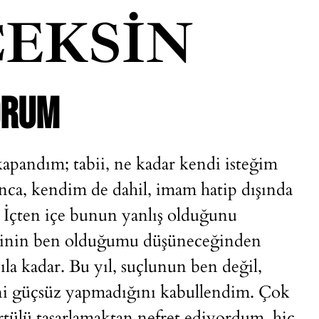
EKSIN
ORUM
kapandım; tabii, ne kadar kendi isteğim
ca, kendim de dahil, imam hatip dışında
 İçten içe bunun yanlış olduğunu
bebinin ben olduğumu düşüneceğinden
la kadar. Bu yıl, suçlunun ben değil,
i güçsüz yapmadığını kabullendim. Çok
tülü tasarlamaktan nefret ediyordum, hiç