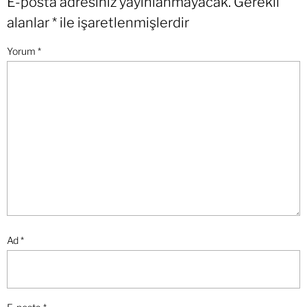
E-posta adresiniz yayınlanmayacak.
Gerekli
alanlar
*
ile işaretlenmişlerdir
Yorum
*
Ad
*