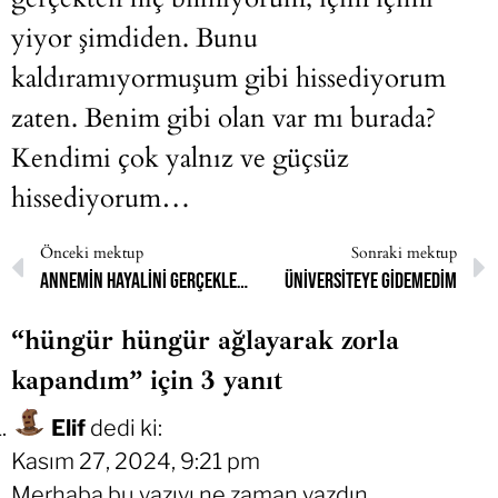
yiyor şimdiden. Bunu
kaldıramıyormuşum gibi hissediyorum
zaten. Benim gibi olan var mı burada?
Kendimi çok yalnız ve güçsüz
hissediyorum…
Önceki mektup
Sonraki mektup
Annemin hayalini gerçekleştirmek için vardım
Üniversiteye gidemedim
“hüngür hüngür ağlayarak zorla
kapandım” için 3 yanıt
Elif
dedi ki:
Kasım 27, 2024, 9:21 pm
Merhaba bu yazıyı ne zaman yazdın