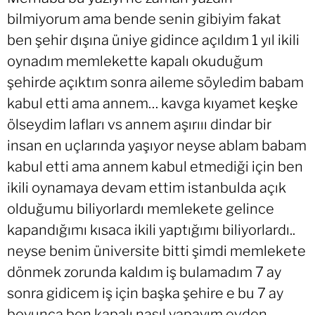
bilmiyorum ama bende senin gibiyim fakat
ben şehir dışına üniye gidince açıldım 1 yıl ikili
oynadım memlekette kapalı okuduğum
şehirde açıktım sonra aileme söyledim babam
kabul etti ama annem… kavga kıyamet keşke
ölseydim lafları vs annem aşırııı dindar bir
insan en uçlarında yaşıyor neyse ablam babam
kabul etti ama annem kabul etmediği için ben
ikili oynamaya devam ettim istanbulda açık
olduğumu biliyorlardı memlekete gelince
kapandığımı kısaca ikili yaptığımı biliyorlardı..
neyse benim üniversite bitti şimdi memlekete
dönmek zorunda kaldım iş bulamadım 7 ay
sonra gidicem iş için başka şehire e bu 7 ay
boyunca ben kapalı nasıl yapayım evden