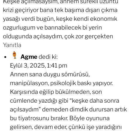
Keşke açılmasaysım, annem sürekli üzüntü
krizi geçiriyor bana tek başıma dışarı çıkma
yasağı verdi bugün, keşke kendi ekonomık
ozgurlugum ve barınabilecek bi yerin
oldugunda açılsaydım, çok zor gerçekten
Yanıtla
Agme
dedi ki:
Eylül 3, 2025, 1:41 pm
Annen sana duygu sömürüsü,
manipülasyon, psikolojik baskı yapıyor.
Karşısında eğilip bükülmeden, son
cümlende yazdığı gibi “keşke daha sonra
açılsaydım” demeden dimdik durursan artık
bu tiyatrosunu bırakır. Böyle oyununa
gelirsen, devam eder, çünkü işe yaradığını