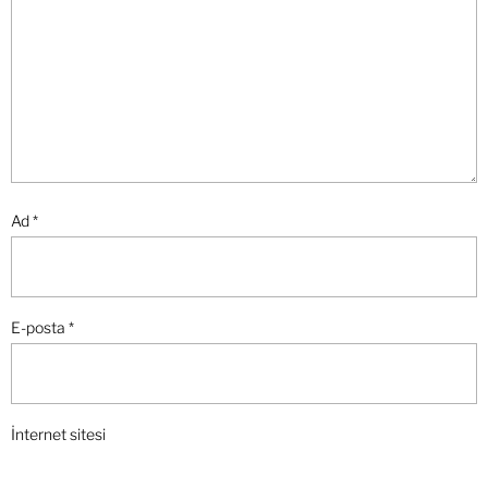
Ad
*
E-posta
*
İnternet sitesi