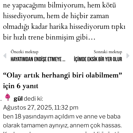
ne yapacağımı bilmiyorum, hem kötü
hissediyorum, hem de hiçbir zaman
olmadığı kadar harika hissediyorum tıpkı
bir hızlı trene binmişim gibi…
Önceki mektup
Sonraki mektup
Hayatımdan endişe etmeye başladım
İçimde eksik bir yer olur
“Olay artık herhangi biri olabilmem”
için 6 yanıt
gül
dedi ki:
Ağustos 27, 2025, 11:32 pm
ben 18 yasındayım açıldım ve anne ve baba
olarak tamamen aynıyız, annem çok hassas.