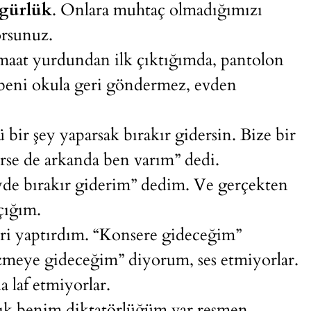
gürlük
. Onlara muhtaç olmadığımızı
orsunuz.
maat yurdundan ilk çıktığımda, pantolon
beni okula geri göndermez, evden
bir şey yaparsak bırakır gidersin. Bize bir
rse de arkanda ben varım” dedi.
yde bırakır giderim” dedim. Ve gerçekten
çığım.
leri yaptırdım. “Konsere gideceğim”
ezmeye gideceğim” diyorum, ses etmiyorlar.
a laf etmiyorlar.
k benim diktatörlüğüm var resmen