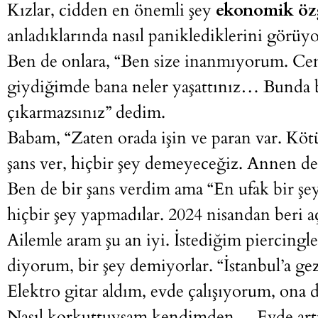
Kızlar, cidden en önemli şey
ekonomik öz
anladıklarında nasıl paniklediklerini görüy
Ben de onlara, “Ben size inanmıyorum. Ce
giydiğimde bana neler yaşattınız… Bunda 
çıkarmazsınız” dedim.
Babam, “Zaten orada işin ve paran var. Kötü 
şans ver, hiçbir şey demeyeceğiz. Annen de
Ben de bir şans verdim ama “En ufak bir şe
hiçbir şey yapmadılar. 2024 nisandan beri a
Ailemle aram şu an iyi. İstediğim piercing
diyorum, bir şey demiyorlar. “İstanbul’a g
Elektro gitar aldım, evde çalışıyorum, ona d
Nasıl korkuttuysam kendimden… Evde artı