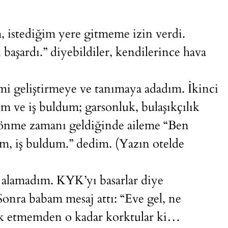
 istediğim yere gitmeme izin verdi.
aşardı.” diyebildiler, kendilerince hava
mi geliştirmeye ve tanımaya adadım. İkinci
m ve iş buldum; garsonluk, bulaşıkçılık
önme zamanı geldiğinde aileme “Ben
, iş buldum.” dedim. (Yazın otelde
 alamadım. KYK’yı basarlar diye
onra babam mesaj attı: “Eve gel, ne
terk etmemden o kadar korktular ki…