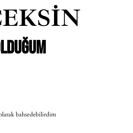
EKSIN
OLDUĞUM
olarak bahsedebilirdim