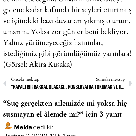
gidene kadar kafamda bir şeyleri oturtmuş
ve içimdeki bazı duvarları yıkmış olurum,
umarım. Yoksa zor günler beni bekliyor.
Yalnız yürümeyeceğiz hanımlar,
istediğimiz gibi göründüğümüz yarınlara!
(Görsel: Akira Kusaka)
Önceki mektup
Sonraki mektup
“Kapalı bir bakkal olacağım” derdim hep.
Konservatuar okumak ve hayallerimin peşinden gitmek istiyorum.
“Suç gerçekten ailemizde mi yoksa hiç
susmayan el âlemde mi?” için 3 yanıt
Melda
dedi ki: