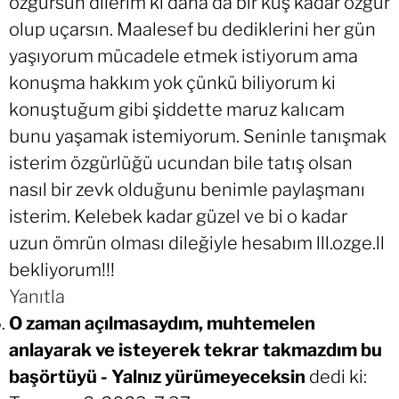
özgürsün dilerim ki daha da bir kuş kadar özgür
olup uçarsın. Maalesef bu dediklerini her gün
yaşıyorum mücadele etmek istiyorum ama
konuşma hakkım yok çünkü biliyorum ki
konuştuğum gibi şiddette maruz kalıcam
bunu yaşamak istemiyorum. Seninle tanışmak
isterim özgürlüğü ucundan bile tatış olsan
nasıl bir zevk olduğunu benimle paylaşmanı
isterim. Kelebek kadar güzel ve bi o kadar
uzun ömrün olması dileğiyle hesabım lll.ozge.ll
bekliyorum!!!
Yanıtla
O zaman açılmasaydım, muhtemelen
anlayarak ve isteyerek tekrar takmazdım bu
başörtüyü - Yalnız yürümeyeceksin
dedi ki: