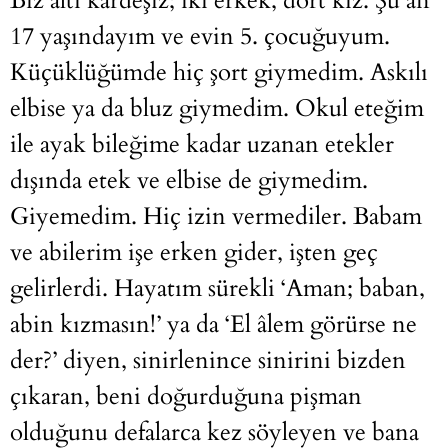
Biz altı kardeşiz; iki erkek, dört kız. Şu an
17 yaşındayım ve evin 5. çocuğuyum.
Küçüklüğümde hiç şort giymedim. Askılı
elbise ya da bluz giymedim. Okul eteğim
ile ayak bileğime kadar uzanan etekler
dışında etek ve elbise de giymedim.
Giyemedim. Hiç izin vermediler. Babam
ve abilerim işe erken gider, işten geç
gelirlerdi. Hayatım sürekli ‘Aman; baban,
abin kızmasın!’ ya da ‘El âlem görürse ne
der?’ diyen, sinirlenince sinirini bizden
çıkaran, beni doğurduğuna pişman
olduğunu defalarca kez söyleyen ve bana