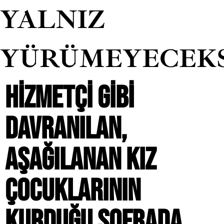
YALNIZ
YÜRÜMEYECEK
HIZMETÇI GIBI
DAVRANILAN,
AŞAĞILANAN KIZ
ÇOCUKLARININ
KURDUĞU SOFRADA