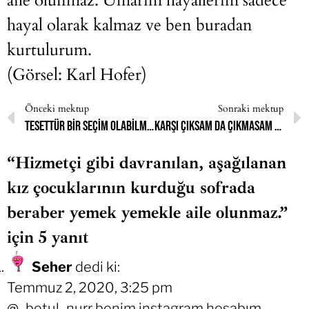
aile olunmaz. Umarım hayallerim sadece
hayal olarak kalmaz ve ben buradan
kurtulurum.
(Görsel: Karl Hofer)
Önceki mektup
Sonraki mektup
Tesettür bir seçim olabilmeliydi.
Karşı çıksam da çıkmasam da eninde sonunda kapanacağımı bildiğim için kapandım.
“Hizmetçi gibi davranılan, aşağılanan
kız çocuklarının kurduğu sofrada
beraber yemek yemekle aile olunmaz.”
için 5 yanıt
Seher
dedi ki:
Temmuz 2, 2020, 3:25 pm
@_betul_nurr benim instagram hesabım