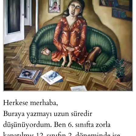
Herkese merhaba,
Buraya yazmayı uzun süredir
düşünüyordum. Ben 6. sınıfta zorla
kapatılmış 12. sınıfın 2. döneminde ise