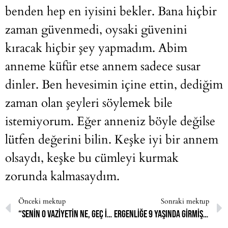
benden hep en iyisini bekler. Bana hiçbir
zaman güvenmedi, oysaki güvenini
kıracak hiçbir şey yapmadım. Abim
anneme küfür etse annem sadece susar
dinler. Ben hevesimin içine ettin, dediğim
zaman olan şeyleri söylemek bile
istemiyorum. Eğer anneniz böyle değilse
lütfen değerini bilin. Keşke iyi bir annem
olsaydı, keşke bu cümleyi kurmak
zorunda kalmasaydım.
Önceki mektup
Sonraki mektup
“Senin o vaziyetin ne, geç içeriye!”
Ergenliğe 9 yaşında girmiştim ve annem hep “ne zaman kapanacaksın” diye sorardı