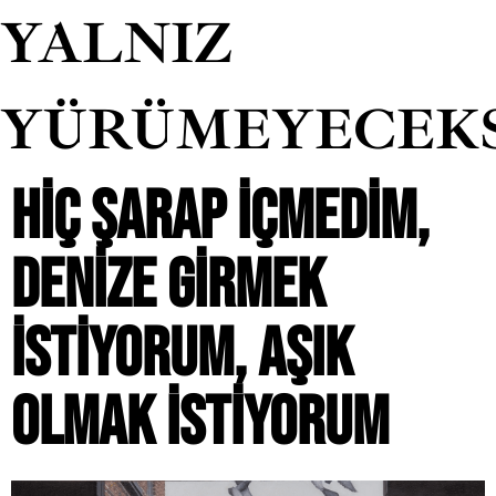
YALNIZ
YÜRÜMEYECEK
HIÇ ŞARAP IÇMEDIM,
DENIZE GIRMEK
ISTIYORUM, AŞIK
OLMAK ISTIYORUM