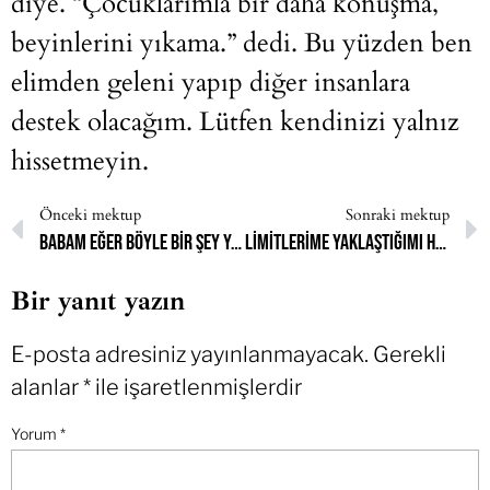
diye. “Çocuklarımla bir daha konuşma,
beyinlerini yıkama.” dedi. Bu yüzden ben
elimden geleni yapıp diğer insanlara
destek olacağım. Lütfen kendinizi yalnız
hissetmeyin.
Önceki mektup
Sonraki mektup
Babam eğer böyle bir şey yaparsam beni eve kitleyeceğini söyledi
Limitlerime yaklaştığımı hissediyorum
Bir yanıt yazın
E-posta adresiniz yayınlanmayacak.
Gerekli
alanlar
*
ile işaretlenmişlerdir
Yorum
*