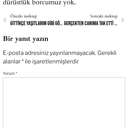
dürüstlük borcumuz yok.
Önceki mektup
Sonraki mektup
Gittikçe yaşıtlarım gibi görünmeyi daha çok istediğimi fark ettim
Gerçekten canıma tak etti artık
Bir yanıt yazın
E-posta adresiniz yayınlanmayacak.
Gerekli
alanlar
*
ile işaretlenmişlerdir
Yorum
*