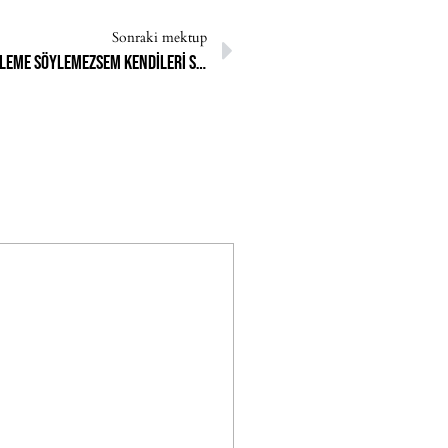
Sonraki mektup
Öğretmenlerimden tehditler aldım, bu durumu aileme söylemezsem kendileri söyleyeceklermiş