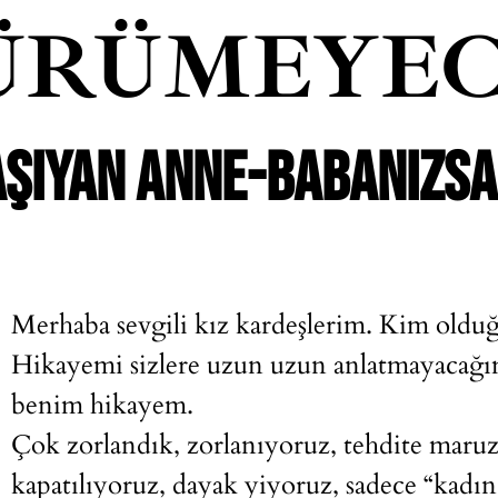
ÜRÜMEYEC
ŞIYAN ANNE-BABANIZSA
Merhaba sevgili kız kardeşlerim. Kim oldu
Hikayemi sizlere uzun uzun anlatmayacağı
benim hikayem.
Çok zorlandık, zorlanıyoruz, tehdite maruz k
kapatılıyoruz, dayak yiyoruz, sadece “kadı