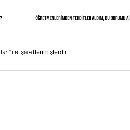
n?
nlar
*
ile işaretlenmişlerdir