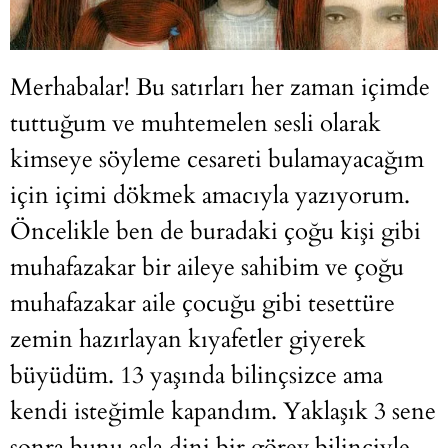
Merhabalar! Bu satırları her zaman içimde
tuttuğum ve muhtemelen sesli olarak
kimseye söyleme cesareti bulamayacağım
için içimi dökmek amacıyla yazıyorum.
Öncelikle ben de buradaki çoğu kişi gibi
muhafazakar bir aileye sahibim ve çoğu
muhafazakar aile çocuğu gibi tesettüre
zemin hazırlayan kıyafetler giyerek
büyüdüm. 13 yaşında bilinçsizce ama
kendi isteğimle kapandım. Yaklaşık 3 sene
sonra bunu asla dini bir görev bilinciyle