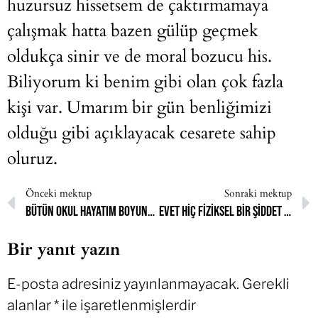
huzursuz hissetsem de çaktırmamaya
çalışmak hatta bazen gülüp geçmek
oldukça sinir ve de moral bozucu his.
Biliyorum ki benim gibi olan çok fazla
kişi var. Umarım bir gün benliğimizi
olduğu gibi açıklayacak cesarete sahip
oluruz.
Önceki mektup
Sonraki mektup
Bütün okul hayatım boyunca dışlandım ve zorbalık da gördüm
Evet hiç fiziksel bir şiddet görmedim ama psikolojik şiddetin alasını gördüm
Bir yanıt yazın
E-posta adresiniz yayınlanmayacak.
Gerekli
alanlar
*
ile işaretlenmişlerdir