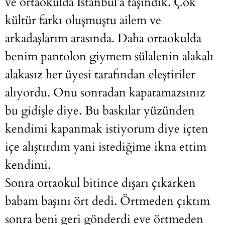
ve ortaokulda İstanbul’a taşındık. Çok
kültür farkı oluşmuştu ailem ve
arkadaşlarım arasında. Daha ortaokulda
benim pantolon giymem sülalenin alakalı
alakasız her üyesi tarafından eleştiriler
alıyordu. Onu sonradan kapatamazsınız
bu gidişle diye. Bu baskılar yüzünden
kendimi kapanmak istiyorum diye içten
içe alıştırdım yani istediğime ikna ettim
kendimi.
Sonra ortaokul bitince dışarı çıkarken
babam başını ört dedi. Örtmeden çıktım
sonra beni geri gönderdi eve örtmeden