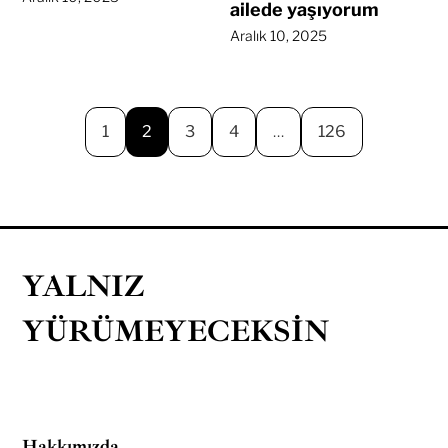
ailede yaşıyorum
Aralık 10, 2025
1
2
3
4
…
126
YALNIZ
YÜRÜMEYECEKSIN
Hakkımızda