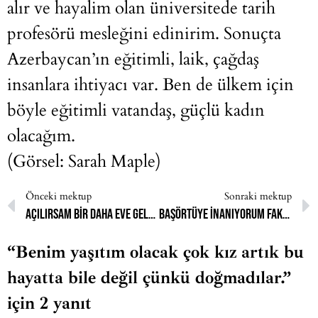
alır ve hayalim olan üniversitede tarih
profesörü mesleğini edinirim. Sonuçta
Azerbaycan’ın eğitimli, laik, çağdaş
insanlara ihtiyacı var. Ben de ülkem için
böyle eğitimli vatandaş, güçlü kadın
olacağım.
(Görsel: Sarah Maple)
Önceki mektup
Sonraki mektup
Açılırsam bir daha eve gelemezmişim, kızları olamazmışım…
Başörtüye inanıyorum fakat artık yapamıyorum.
“Benim yaşıtım olacak çok kız artık bu
hayatta bile değil çünkü doğmadılar.”
için 2 yanıt