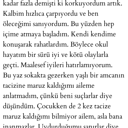
kadar fazla demişti ki korkuyordum artık.
Kalbim hızlıca çarpıyordu ve ben
öleceğimi sanıyordum. Bu yüzden hep
içime atmaya başladım. Kendi kendime
konuşarak rahatlardım. Böylece okul
hayatım bir sürü iyi ve kötü olaylarla
geçti. Maalesef iyileri hatırlamıyorum.
Bu yaz sokakta gezerken yaşlı bir amcanın
tacizine maruz kaldığımı aileme
anlatmadım, çünkü beni suçlarlar diye
düşündüm. Çocukken de 2 kez tacize
maruz kaldığımı bilmiyor ailem, asla bana
inanmazlar. Uydurduğumu sanırlar diye