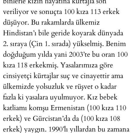
binlerle kızın hayatına kürtajla son
veriliyor ve sonuçta 100 kıza 113 erkek
düşüyor. Bu rakamlarda ülkemiz
Hindistan’ı bile geride koyarak dünyada
2. sıraya (Çin 1. sırada) yükselmiş. Benim
doğduğum yılda yani 2003’te bu oran 100
kıza 118 erkekmiş. Yasalarımıza göre
cinsiyetçi kürtajlar suç ve cinayettir ama
ülkemizde yolsuzluk ve rüşvet o kadar
fazla ki yasalara uyulmuyor. Kız bebek
katliamı komşu Ermenistan (100 kıza 110
erkek) ve Gürcistan’da da (100 kıza 108
erkek) yaygın. 1990’lı yıllardan bu zamana